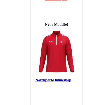
News:
Neue Modelle!
Hier geht's zu unserem
Nordsport-Onlineshop
einfach mal reinschauen,
es lohnt sich
__________________
Herzlichen Glückwunsch an