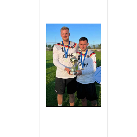
Hannes & Jannis zum Vize-
Europameistertitel U21
2023
____________________
Herzlichen Glückwunsch an
Hannes & Jannis zum
Europameistertitel U21