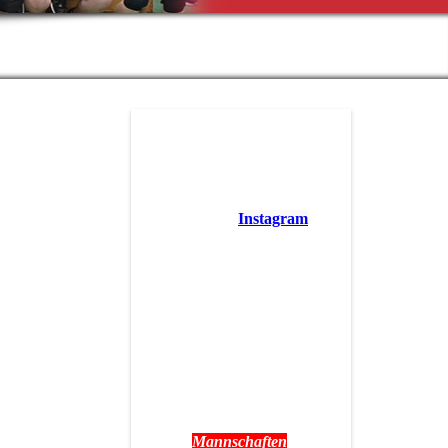
Aufnahmeantrag
Förderverein
Folgt uns auf
Instagram
Unter "Trainingszeiten"
findet ihr alle Informationen
rund um das Training der
verschiedenen
Mannschaften und auch der
Schul-AG der Grundschule
Hohenlockstedt.
Termine:
Spieltagstermine findet ihr
unter
Mannschaften