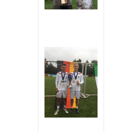
____________________
Herzlichen Glückwunsch an
Hannes und Kjell
zum
Europameistertitel
U18 in
Hohenlockstedt 2019