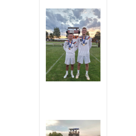
2022
____________________
Herzlichen Glückwunsch an
Rouven - World Games
Sieger 2022
& Träger des
silbernen Lorbeerblattes