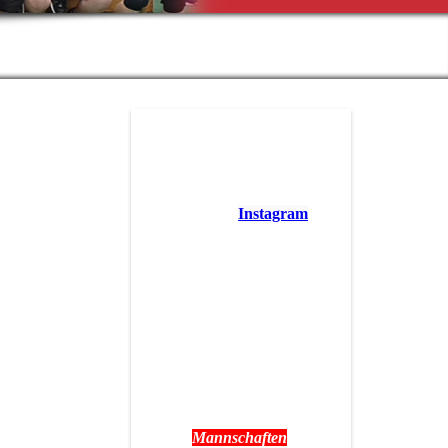
Aufnahmeantrag
Förderverein
Folgt uns auf
Instagram
Unter "Trainingszeiten"
findet ihr alle Informationen
rund um das Training der
verschiedenen
Mannschaften und auch der
Schul-AG der Grundschule
Hohenlockstedt.
Termine:
Spieltagstermine findet ihr
unter
Mannschaften