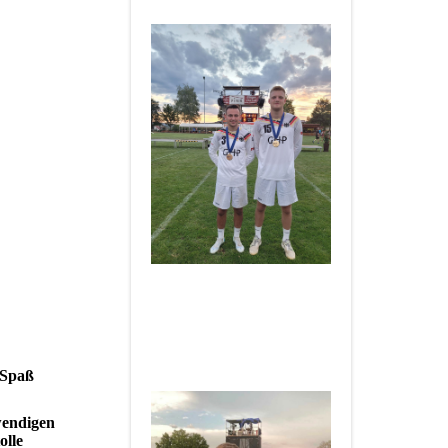
____________________
Herzlichen Glückwunsch an
Rouven - World Games
Sieger 2022
& Träger des
silbernen Lorbeerblattes
 Spaß
wendigen
olle