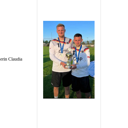
Hannes & Jannis zum Vize-
Europameistertitel U21
2023
herin Claudia
____________________
Herzlichen Glückwunsch an
Hannes & Jannis zum
Europameistertitel U21
2022