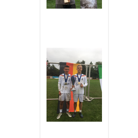
____________________
Herzlichen Glückwunsch an
Hannes und Kjell
zum
Europameistertitel
U18 in
Hohenlockstedt 2019