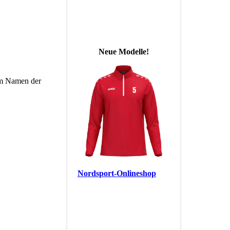
News:
Neue Modelle!
im Namen der
Hier geht's zu unserem
Nordsport-Onlineshop
einfach mal reinschauen,
es lohnt sich
__________________
Herzlichen Glückwunsch an