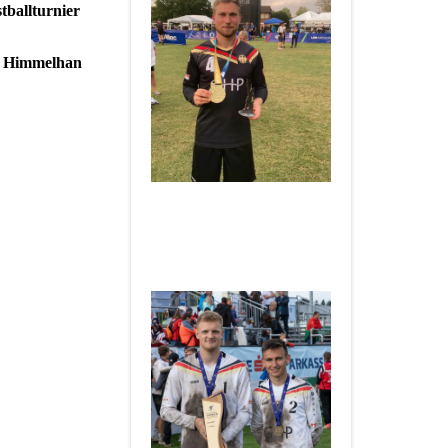
tballturnier
us Himmelhan
___________________
Herzlichen Glückwunsch an
Jannis und Hannes zum
Weltmeistertitel U18 2021